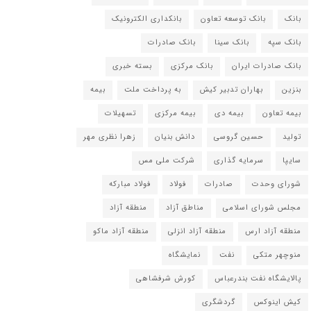
بانک
بانک توسعه تعاون
بانکداری الکترونیک
بانک سپه
بانک سینا
بانک صادرات
بانک صادرات ایران
بانک مرکزی
بسته خبری
بنزین
بهاران تدبیر کیش
به پرداخت ملت
بیمه
بیمه تعاون
بیمه دی
بیمه مرکزی
تسهیلات
تولید
حسین گروسی
دانش بنیان
زهرا نظری مهر
سایپا
سرمایه گذاری
شرکت ملی مس
شورای وحدت
صادرات
فولاد
فولاد مبارکه
مجلس شورای اسلامی
مناطق آزاد
منطقه آزاد
منطقه آزاد ارس
منطقه آزاد انزلی
منطقه آزاد ماکو
منوچهر متکی
نفت
نمایشگاه
پالایشگاه نفت بندرعباس
کورش شرفشاهی
کیش اینوکس
گردشگری