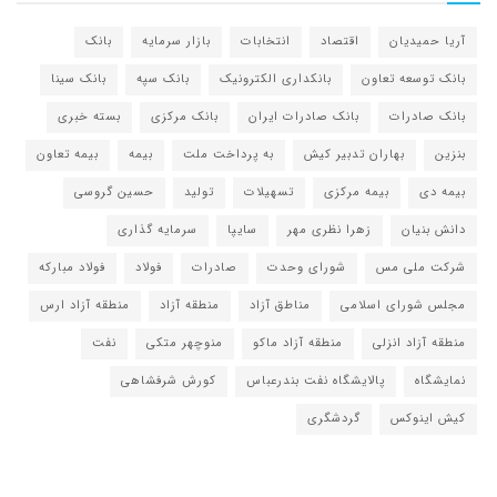
آریا حمیدیان
اقتصاد
انتخابات
بازار سرمایه
بانک
بانک توسعه تعاون
بانکداری الکترونیک
بانک سپه
بانک سینا
بانک صادرات
بانک صادرات ایران
بانک مرکزی
بسته خبری
بنزین
بهاران تدبیر کیش
به پرداخت ملت
بیمه
بیمه تعاون
بیمه دی
بیمه مرکزی
تسهیلات
تولید
حسین گروسی
دانش بنیان
زهرا نظری مهر
سایپا
سرمایه گذاری
شرکت ملی مس
شورای وحدت
صادرات
فولاد
فولاد مبارکه
مجلس شورای اسلامی
مناطق آزاد
منطقه آزاد
منطقه آزاد ارس
منطقه آزاد انزلی
منطقه آزاد ماکو
منوچهر متکی
نفت
نمایشگاه
پالایشگاه نفت بندرعباس
کورش شرفشاهی
کیش اینوکس
گردشگری