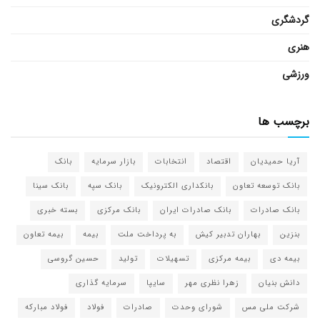
گردشگری
هنری
ورزشی
برچسب ها
آریا حمیدیان
اقتصاد
انتخابات
بازار سرمایه
بانک
بانک توسعه تعاون
بانکداری الکترونیک
بانک سپه
بانک سینا
بانک صادرات
بانک صادرات ایران
بانک مرکزی
بسته خبری
بنزین
بهاران تدبیر کیش
به پرداخت ملت
بیمه
بیمه تعاون
بیمه دی
بیمه مرکزی
تسهیلات
تولید
حسین گروسی
دانش بنیان
زهرا نظری مهر
سایپا
سرمایه گذاری
شرکت ملی مس
شورای وحدت
صادرات
فولاد
فولاد مبارکه