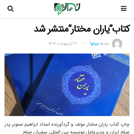
کتاب”یاران مختار”منتشر شد
توسط
نیرتوا
21 اردیبهشت 1404
چاپ کتاب یاران مختار مولف و گردآورنده استاد ابراهیم صنوبر پدر
صلح ایران و مدیرعامل موسسه بین المللی سفیران صلح