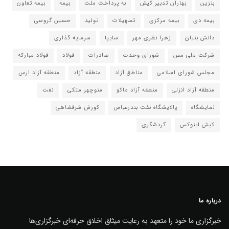
بنزین
بهاران تدبیر کیش
به پرداخت ملت
بیمه
بیمه تعاون
بیمه دی
بیمه مرکزی
تسهیلات
تولید
حسین گروسی
دانش بنیان
زهرا نظری مهر
سایپا
سرمایه گذاری
شرکت ملی مس
شورای وحدت
صادرات
فولاد
فولاد مبارکه
مجلس شورای اسلامی
مناطق آزاد
منطقه آزاد
منطقه آزاد ارس
منطقه آزاد انزلی
منطقه آزاد ماکو
منوچهر متکی
نفت
نمایشگاه
پالایشگاه نفت بندرعباس
کورش شرفشاهی
کیش اینوکس
گردشگری
درباره ما
خبرگزاری ما خود را متعهد به رعایت میثاق اخلاق حرفه‌ای خبرگزاری‌ها