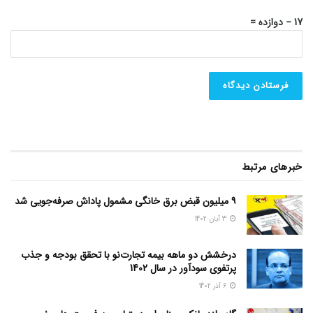
17 − دوازده =
خبرهای مرتبط
۹ میلیون قبض برق خانگی مشمول پاداش صرفه‌جویی شد
3 آبان 1402
درخشش دو ماهه بیمه تجارت‌نو با تحقق بودجه و جذب
پرتفوی سودآور در سال 1402
6 آذر 1402