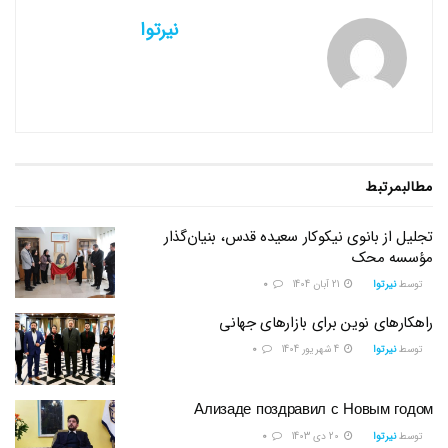
نیرتوا
مطالب
مرتبط
تجلیل از بانوی نیکوکار سعیده قدس، بنیان‌گذار
مؤسسه محک
توسط
نیرتوا
21 آبان 1404
0
راهکارهای نوین برای بازارهای جهانی
توسط
نیرتوا
4 شهریور 1404
0
Ализаде поздравил с Новым годом
توسط
نیرتوا
20 دی 1403
0