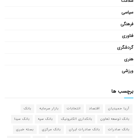
سلامت
سیاسی
فرهنگی
فناوری
گردشگری
هنری
ورزشی
برچسب ها
آریا حمیدیان
اقتصاد
انتخابات
بازار سرمایه
بانک
بانک توسعه تعاون
بانکداری الکترونیک
بانک سپه
بانک سینا
بانک صادرات
بانک صادرات ایران
بانک مرکزی
بسته خبری