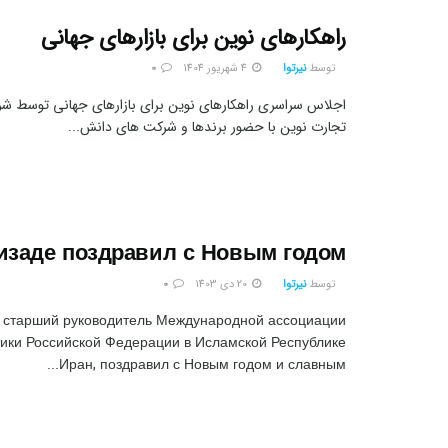
راهکارهای نوین برای بازارهای جهانی
توسط
نیرتوا
4 شهریور 1404
0
اجلاس سراسری راهکارهای نوین برای بازارهای جهانی توسط شرک
تجارت نوین با حضور برندها و شرکت های دانش...
изаде поздравил с Новым годом
توسط
نیرتوا
20 دی 1403
0
 старший руководитель Международной ассоциации
ики Российской Федерации в Исламской Республике
Иран, поздравил с Новым годом и славным...