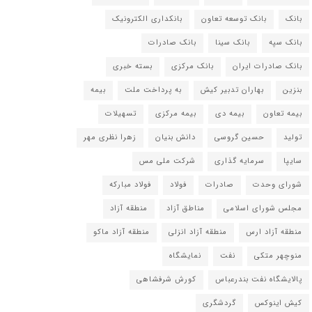
بانک
بانک توسعه تعاون
بانکداری الکترونیک
بانک سپه
بانک سینا
بانک صادرات
بانک صادرات ایران
بانک مرکزی
بسته خبری
بنزین
بهاران تدبیر کیش
به پرداخت ملت
بیمه
بیمه تعاون
بیمه دی
بیمه مرکزی
تسهیلات
تولید
حسین گروسی
دانش بنیان
زهرا نظری مهر
سایپا
سرمایه گذاری
شرکت ملی مس
شورای وحدت
صادرات
فولاد
فولاد مبارکه
مجلس شورای اسلامی
مناطق آزاد
منطقه آزاد
منطقه آزاد ارس
منطقه آزاد انزلی
منطقه آزاد ماکو
منوچهر متکی
نفت
نمایشگاه
پالایشگاه نفت بندرعباس
کورش شرفشاهی
کیش اینوکس
گردشگری