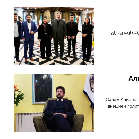
ت ایده پردازان
Ал
Салим Ализада,
внешней полит