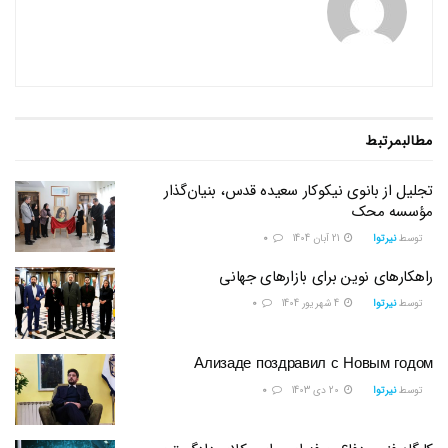
مطالب
مرتبط
تجلیل از بانوی نیکوکار سعیده قدس، بنیان‌گذار
مؤسسه محک
توسط
نیرتوا
21 آبان 1404
0
راهکارهای نوین برای بازارهای جهانی
توسط
نیرتوا
4 شهریور 1404
0
Ализаде поздравил с Новым годом
توسط
نیرتوا
20 دی 1403
0