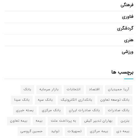
فرهنگی
فناوری
گردشگری
هنری
ورزشی
برچسب ها
آریا حمیدیان
اقتصاد
انتخابات
بازار سرمایه
بانک
بانک توسعه تعاون
بانکداری الکترونیک
بانک سپه
بانک سینا
بانک صادرات
بانک صادرات ایران
بانک مرکزی
بسته خبری
بنزین
بهاران تدبیر کیش
به پرداخت ملت
بیمه
بیمه تعاون
بیمه دی
بیمه مرکزی
تسهیلات
تولید
حسین گروسی