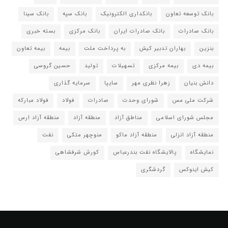
بانک توسعه تعاون
بانکداری الکترونیک
بانک سپه
بانک سینا
بانک صادرات
بانک صادرات ایران
بانک مرکزی
بسته خبری
بنزین
بهاران تدبیر کیش
به پرداخت ملت
بیمه
بیمه تعاون
بیمه دی
بیمه مرکزی
تسهیلات
تولید
حسین گروسی
دانش بنیان
زهرا نظری مهر
سایپا
سرمایه گذاری
شرکت ملی مس
شورای وحدت
صادرات
فولاد
فولاد مبارکه
مجلس شورای اسلامی
مناطق آزاد
منطقه آزاد
منطقه آزاد ارس
منطقه آزاد انزلی
منطقه آزاد ماکو
منوچهر متکی
نفت
نمایشگاه
پالایشگاه نفت بندرعباس
کورش شرفشاهی
کیش اینوکس
گردشگری