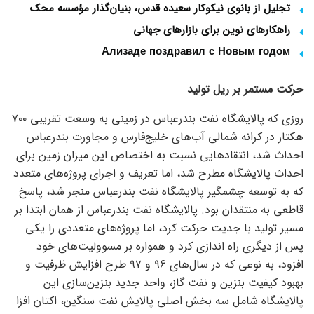
تجلیل از بانوی نیکوکار سعیده قدس، بنیان‌گذار مؤسسه محک
راهکارهای نوین برای بازارهای جهانی
Ализаде поздравил с Новым годом
حرکت مستمر بر ریل تولید
روزی که پالایشگاه نفت بندرعباس در زمینی به وسعت تقریبی ۷۰۰
هکتار در کرانه شمالی آب‌های خلیج‌فارس و مجاورت بندرعباس
احداث شد، انتقاد‌هایی نسبت به اختصاص این میزان زمین برای
احداث پالایشگاه مطرح شد، اما تعریف و اجرای پروژه‌های متعدد
که به توسعه چشمگیر پالایشگاه نفت بندرعباس منجر شد، پاسخ
قاطعی به منتقدان بود. پالایشگاه نفت بندرعباس از همان ابتدا بر
مسیر تولید با جدیت حرکت کرد، اما پروژه‌های متعددی را یکی
پس از دیگری راه اندازی کرد و همواره بر مسوولیت‌های خود
افزود، به نوعی که در سال‌های ۹۶ و ۹۷ طرح افزایش ظرفیت و
بهبود کیفیت بنزین و نفت گاز، واحد جدید بنزین‌سازی این
پالایشگاه شامل سه ﺑﺨﺶ اصلی پالایش نفت ﺳﻨﮕین، اﮐﺘﺎن اﻓﺰا