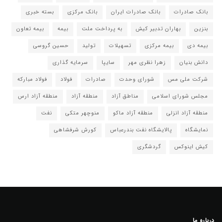
بانک صادرات
بانک صادرات ایران
بانک مرکزی
بسته خبری
بنزین
بهاران تدبیر کیش
به پرداخت ملت
بیمه
بیمه تعاون
بیمه دی
بیمه مرکزی
تسهیلات
تولید
حسین گروسی
دانش بنیان
زهرا نظری مهر
سایپا
سرمایه گذاری
شرکت ملی مس
شورای وحدت
صادرات
فولاد
فولاد مبارکه
مجلس شورای اسلامی
مناطق آزاد
منطقه آزاد
منطقه آزاد ارس
منطقه آزاد انزلی
منطقه آزاد ماکو
منوچهر متکی
نفت
نمایشگاه
پالایشگاه نفت بندرعباس
کورش شرفشاهی
کیش اینوکس
گردشگری
درباره ما