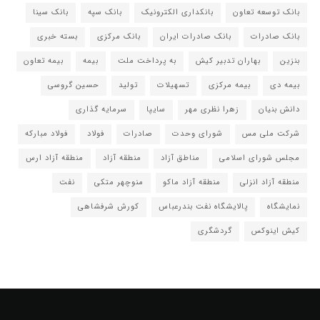
بانک توسعه تعاون
بانکداری الکترونیک
بانک سپه
بانک سینا
بانک صادرات
بانک صادرات ایران
بانک مرکزی
بسته خبری
بنزین
بهاران تدبیر کیش
به پرداخت ملت
بیمه
بیمه تعاون
بیمه دی
بیمه مرکزی
تسهیلات
تولید
حسین گروسی
دانش بنیان
زهرا نظری مهر
سایپا
سرمایه گذاری
شرکت ملی مس
شورای وحدت
صادرات
فولاد
فولاد مبارکه
مجلس شورای اسلامی
مناطق آزاد
منطقه آزاد
منطقه آزاد ارس
منطقه آزاد انزلی
منطقه آزاد ماکو
منوچهر متکی
نفت
نمایشگاه
پالایشگاه نفت بندرعباس
کورش شرفشاهی
کیش اینوکس
گردشگری