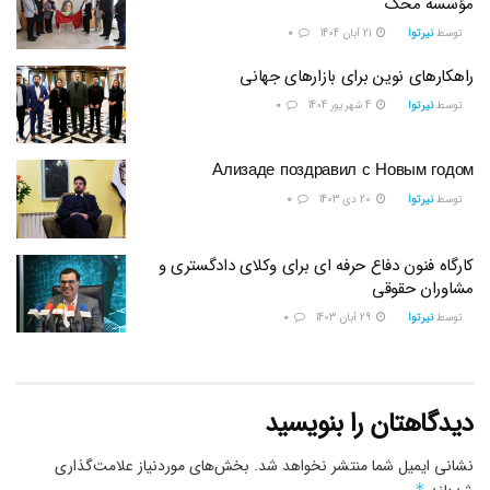
مؤسسه محک
توسط
نیرتوا
21 آبان 1404
0
راهکارهای نوین برای بازارهای جهانی
توسط
نیرتوا
4 شهریور 1404
0
Ализаде поздравил с Новым годом
توسط
نیرتوا
20 دی 1403
0
کارگاه فنون دفاع حرفه ای برای وکلای دادگستری و
مشاوران حقوقی
توسط
نیرتوا
29 آبان 1403
0
دیدگاهتان را بنویسید
نشانی ایمیل شما منتشر نخواهد شد.
بخش‌های موردنیاز علامت‌گذاری
*