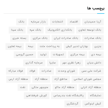
برچسب ها
آریا حمیدیان
اقتصاد
انتخابات
بازار سرمایه
بانک
بانک توسعه تعاون
بانکداری الکترونیک
بانک سپه
بانک سینا
بانک صادرات
بانک صادرات ایران
بانک مرکزی
بسته خبری
بنزین
بهاران تدبیر کیش
به پرداخت ملت
بیمه
بیمه تعاون
بیمه دی
بیمه مرکزی
تسهیلات
تولید
حسین گروسی
دانش بنیان
زهرا نظری مهر
سایپا
سرمایه گذاری
شرکت ملی مس
شورای وحدت
صادرات
فولاد
فولاد مبارکه
مجلس شورای اسلامی
مناطق آزاد
منطقه آزاد
منطقه آزاد ارس
منطقه آزاد انزلی
منطقه آزاد ماکو
منوچهر متکی
نفت
نمایشگاه
پالایشگاه نفت بندرعباس
کورش شرفشاهی
کیش اینوکس
گردشگری