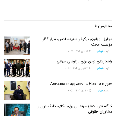
مطالب
مرتبط
تجلیل از بانوی نیکوکار سعیده قدس، بنیان‌گذار
مؤسسه محک
توسط
نیرتوا
21 آبان 1404
0
راهکارهای نوین برای بازارهای جهانی
توسط
نیرتوا
4 شهریور 1404
0
Ализаде поздравил с Новым годом
توسط
نیرتوا
20 دی 1403
0
کارگاه فنون دفاع حرفه ای برای وکلای دادگستری و
مشاوران حقوقی