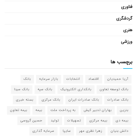
فناوری
گردشگری
هنری
ورزشی
برچسب ها
آریا حمیدیان
اقتصاد
انتخابات
بازار سرمایه
بانک
بانک توسعه تعاون
بانکداری الکترونیک
بانک سپه
بانک سینا
بانک صادرات
بانک صادرات ایران
بانک مرکزی
بسته خبری
بنزین
بهاران تدبیر کیش
به پرداخت ملت
بیمه
بیمه تعاون
بیمه دی
بیمه مرکزی
تسهیلات
تولید
حسین گروسی
دانش بنیان
زهرا نظری مهر
سایپا
سرمایه گذاری