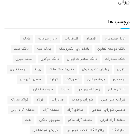
ورزشی
برچسب ها
آریا حمیدیان
اقتصاد
انتخابات
بازار سرمایه
بانک
بانک توسعه تعاون
بانکداری الکترونیک
بانک سپه
بانک سینا
بانک صادرات
بانک صادرات ایران
بانک مرکزی
بسته خبری
بنزین
بهاران تدبیر کیش
به پرداخت ملت
بیمه
بیمه تعاون
بیمه دی
بیمه مرکزی
تسهیلات
تولید
حسین گروسی
دانش بنیان
زهرا نظری مهر
سایپا
سرمایه گذاری
شرکت ملی مس
شورای وحدت
صادرات
فولاد
فولاد مبارکه
مجلس شورای اسلامی
مناطق آزاد
منطقه آزاد
منطقه آزاد ارس
منطقه آزاد انزلی
منطقه آزاد ماکو
منوچهر متکی
نفت
نمایشگاه
پالایشگاه نفت بندرعباس
کورش شرفشاهی