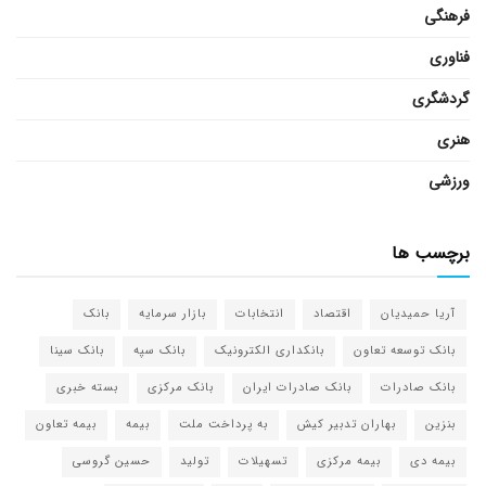
فرهنگی
فناوری
گردشگری
هنری
ورزشی
برچسب ها
آریا حمیدیان
اقتصاد
انتخابات
بازار سرمایه
بانک
بانک توسعه تعاون
بانکداری الکترونیک
بانک سپه
بانک سینا
بانک صادرات
بانک صادرات ایران
بانک مرکزی
بسته خبری
بنزین
بهاران تدبیر کیش
به پرداخت ملت
بیمه
بیمه تعاون
بیمه دی
بیمه مرکزی
تسهیلات
تولید
حسین گروسی