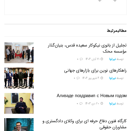
مطالب
مرتبط
تجلیل از بانوی نیکوکار سعیده قدس، بنیان‌گذار
مؤسسه محک
توسط
نیرتوا
21 آبان 1404
0
راهکارهای نوین برای بازارهای جهانی
توسط
نیرتوا
4 شهریور 1404
0
Ализаде поздравил с Новым годом
توسط
نیرتوا
20 دی 1403
0
کارگاه فنون دفاع حرفه ای برای وکلای دادگستری و
مشاوران حقوقی