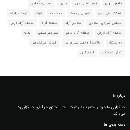
دانش بنیان
زهرا نظری مهر
سایپا
سرمایه گذاری
شرکت ملی مس
شورای وحدت
صادرات
فولاد
فولاد مبارکه
مجلس شورای اسلامی
مناطق آزاد
منطقه آزاد
منطقه آزاد ارس
منطقه آزاد انزلی
منطقه آزاد ماکو
منوچهر متکی
نفت
نمایشگاه
پالایشگاه نفت بندرعباس
کورش شرفشاهی
کیش اینوکس
گردشگری
درباره ما
خبرگزاری ما خود را متعهد به رعایت میثاق اخلاق حرفه‌ای خبرگزاری‌ها
می‌داند.
دسته بندی ها