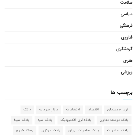
سلامت
سیاسی
فرهنگی
فناوری
گردشگری
هنری
ورزشی
برچسب ها
آریا حمیدیان
اقتصاد
انتخابات
بازار سرمایه
بانک
بانک توسعه تعاون
بانکداری الکترونیک
بانک سپه
بانک سینا
بانک صادرات
بانک صادرات ایران
بانک مرکزی
بسته خبری