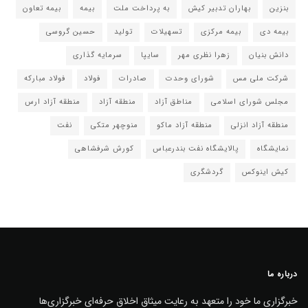
بنزین
بهاران تدبیر کیش
به پرداخت ملت
بیمه
بیمه تعاون
بیمه دی
بیمه مرکزی
تسهیلات
تولید
حسین گروسی
دانش بنیان
زهرا نظری مهر
سایپا
سرمایه گذاری
شرکت ملی مس
شورای وحدت
صادرات
فولاد
فولاد مبارکه
مجلس شورای اسلامی
مناطق آزاد
منطقه آزاد
منطقه آزاد ارس
منطقه آزاد انزلی
منطقه آزاد ماکو
منوچهر متکی
نفت
نمایشگاه
پالایشگاه نفت بندرعباس
کورش شرفشاهی
کیش اینوکس
گردشگری
درباره ما
خبرگزاری ما خود را متعهد به رعایت میثاق اخلاق حرفه‌ای خبرگزاری‌ها