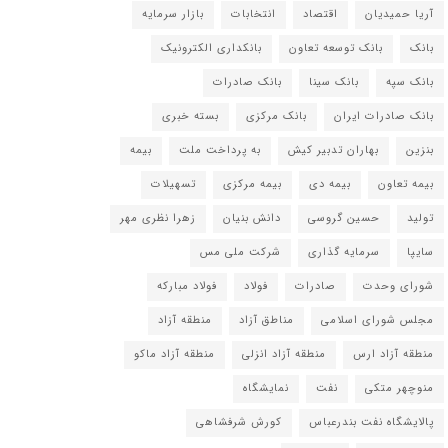
آریا حمیدیان
اقتصاد
انتخابات
بازار سرمایه
بانک
بانک توسعه تعاون
بانکداری الکترونیک
بانک سپه
بانک سینا
بانک صادرات
بانک صادرات ایران
بانک مرکزی
بسته خبری
بنزین
بهاران تدبیر کیش
به پرداخت ملت
بیمه
بیمه تعاون
بیمه دی
بیمه مرکزی
تسهیلات
تولید
حسین گروسی
دانش بنیان
زهرا نظری مهر
سایپا
سرمایه گذاری
شرکت ملی مس
شورای وحدت
صادرات
فولاد
فولاد مبارکه
مجلس شورای اسلامی
مناطق آزاد
منطقه آزاد
منطقه آزاد ارس
منطقه آزاد انزلی
منطقه آزاد ماکو
منوچهر متکی
نفت
نمایشگاه
پالایشگاه نفت بندرعباس
کورش شرفشاهی