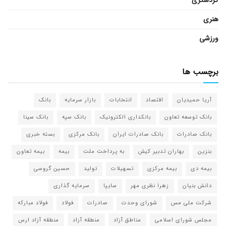
هنری
ورزشی
برچسب ها
آریا حمیدیان
اقتصاد
انتخابات
بازار سرمایه
بانک
بانک توسعه تعاون
بانکداری الکترونیک
بانک سپه
بانک سینا
بانک صادرات
بانک صادرات ایران
بانک مرکزی
بسته خبری
بنزین
بهاران تدبیر کیش
به پرداخت ملت
بیمه
بیمه تعاون
بیمه دی
بیمه مرکزی
تسهیلات
تولید
حسین گروسی
دانش بنیان
زهرا نظری مهر
سایپا
سرمایه گذاری
شرکت ملی مس
شورای وحدت
صادرات
فولاد
فولاد مبارکه
مجلس شورای اسلامی
مناطق آزاد
منطقه آزاد
منطقه آزاد ارس