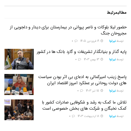
مطالب
مرتبط
حضور لیلا بلوکات و ناصر پروانی در بیمارستان برای دیدار و دلجویی از
مجروحان جنگ
توسط
نیرتوا
19 فروردین 1405
0
پایه گذار و بنیانگذار تشریفات و گارد بانک ها در کشور
توسط
نیرتوا
13 بهمن 1403
0
پاسخ زینب امیرکمالی به ادعای بی اثر بودن سیاست
های دولت روحانی بر عملکرد امروز اقتصاد ایران
توسط
نیرتوا
15 تیر 1403
0
تلاش ما کمک به رشد و شکوفایی صادرات کشور با
کمک نخبگان و شرکت های بخش خصوصی است
توسط
نیرتوا
18 اردیبهشت 1403
0