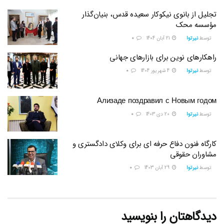
تجلیل از بانوی نیکوکار سعیده قدس، بنیان‌گذار
مؤسسه محک
توسط
نیرتوا
21 آبان 1404
0
راهکارهای نوین برای بازارهای جهانی
توسط
نیرتوا
4 شهریور 1404
0
Ализаде поздравил с Новым годом
توسط
نیرتوا
20 دی 1403
0
کارگاه فنون دفاع حرفه ای برای وکلای دادگستری و
مشاوران حقوقی
توسط
نیرتوا
29 آبان 1403
0
دیدگاهتان را بنویسید