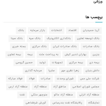
ورزشی
برچسب ها
آریا حمیدیان
اقتصاد
انتخابات
بازار سرمایه
بانک
بانک توسعه تعاون
بانکداری الکترونیک
بانک سپه
بانک سینا
بانک صادرات
بانک صادرات ایران
بانک مرکزی
بسته خبری
بنزین
بهاران تدبیر کیش
به پرداخت ملت
بیمه
بیمه تعاون
بیمه دی
بیمه مرکزی
تسهیلات
تولید
حسین گروسی
دانش بنیان
زهرا نظری مهر
سایپا
سرمایه گذاری
شرکت ملی مس
شورای وحدت
صادرات
فولاد
فولاد مبارکه
مجلس شورای اسلامی
مناطق آزاد
منطقه آزاد
منطقه آزاد ارس
منطقه آزاد انزلی
منطقه آزاد ماکو
منوچهر متکی
نفت
نمایشگاه
پالایشگاه نفت بندرعباس
کورش شرفشاهی