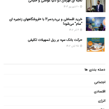
نخبه ای قهرمان دو دنیا غواصی و خلبانی
20 شهریور 1404
خرید اقساطی و بی‌دردسر؟! با «فروشگاههای زنجیره ای
“سام” می‌شود!
4 آذر 1402
حرکت بانک سپه بر ریل تسهیلات تکلیفی
25 آبان 1402
دسته بندی ها
اجتماعی
اقتصادی
انرژی