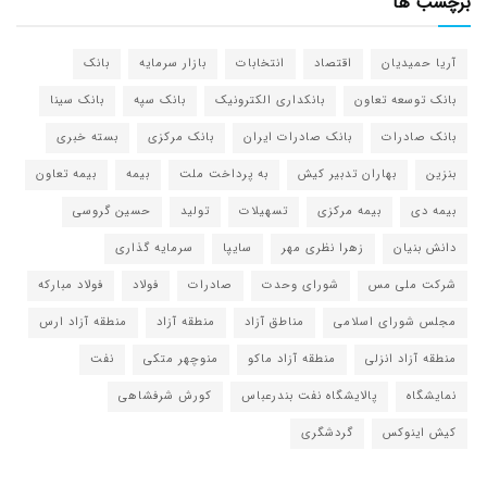
برچسب ها
آریا حمیدیان
اقتصاد
انتخابات
بازار سرمایه
بانک
بانک توسعه تعاون
بانکداری الکترونیک
بانک سپه
بانک سینا
بانک صادرات
بانک صادرات ایران
بانک مرکزی
بسته خبری
بنزین
بهاران تدبیر کیش
به پرداخت ملت
بیمه
بیمه تعاون
بیمه دی
بیمه مرکزی
تسهیلات
تولید
حسین گروسی
دانش بنیان
زهرا نظری مهر
سایپا
سرمایه گذاری
شرکت ملی مس
شورای وحدت
صادرات
فولاد
فولاد مبارکه
مجلس شورای اسلامی
مناطق آزاد
منطقه آزاد
منطقه آزاد ارس
منطقه آزاد انزلی
منطقه آزاد ماکو
منوچهر متکی
نفت
نمایشگاه
پالایشگاه نفت بندرعباس
کورش شرفشاهی
کیش اینوکس
گردشگری