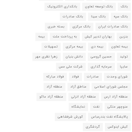
بانک
بانک توسعه تعاون
بانکداری الکترونیک
بانک سپه
بانک سینا
بانک صادرات
بانک صادرات ایران
بانک مرکزی
بسته خبری
بنزین
بهاران تدبیر کیش
به پرداخت ملت
بیمه
بیمه تعاون
بیمه دی
بیمه مرکزی
تسهیلات
تولید
حسین گروسی
دانش بنیان
زهرا نظری مهر
سایپا
سرمایه گذاری
شرکت ملی مس
شورای وحدت
صادرات
فولاد
فولاد مبارکه
مجلس شورای اسلامی
مناطق آزاد
منطقه آزاد
منطقه آزاد ارس
منطقه آزاد انزلی
منطقه آزاد ماکو
منوچهر متکی
نفت
نمایشگاه
پالایشگاه نفت بندرعباس
کورش شرفشاهی
کیش اینوکس
گردشگری