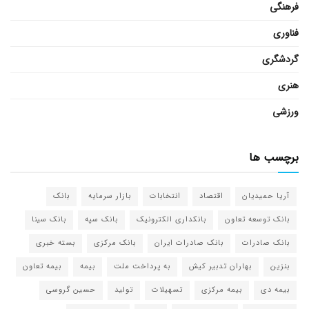
فرهنگی
فناوری
گردشگری
هنری
ورزشی
برچسب ها
آریا حمیدیان
اقتصاد
انتخابات
بازار سرمایه
بانک
بانک توسعه تعاون
بانکداری الکترونیک
بانک سپه
بانک سینا
بانک صادرات
بانک صادرات ایران
بانک مرکزی
بسته خبری
بنزین
بهاران تدبیر کیش
به پرداخت ملت
بیمه
بیمه تعاون
بیمه دی
بیمه مرکزی
تسهیلات
تولید
حسین گروسی