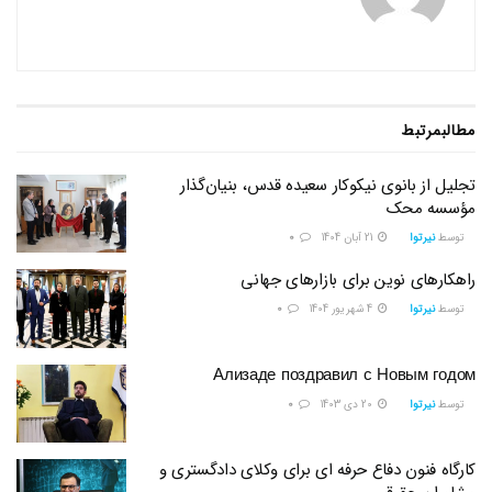
مطالب
مرتبط
تجلیل از بانوی نیکوکار سعیده قدس، بنیان‌گذار
مؤسسه محک
توسط
نیرتوا
21 آبان 1404
0
راهکارهای نوین برای بازارهای جهانی
توسط
نیرتوا
4 شهریور 1404
0
Ализаде поздравил с Новым годом
توسط
نیرتوا
20 دی 1403
0
کارگاه فنون دفاع حرفه ای برای وکلای دادگستری و