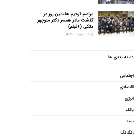
مراسم ترحیم هفتمین روز در
گذشت مادر همسر دکتر منوچهر
متکی (+فیلم)
6 اردیبهشت 1403
دسته بندی ها
اجتماعی
اقتصادی
انرژی
بانک
بیمه
رنگارنگ