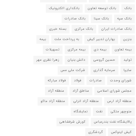
بانک
بانک توسعه تعاون
بانکداری الکترونیک
بانک سپه
بانک سینا
بانک صادرات
بانک صادرات ایران
بانک مرکزی
بسته خبری
بنزین
بهاران تدبیر کیش
به پرداخت ملت
بیمه
بیمه تعاون
بیمه دی
بیمه مرکزی
تسهیلات
تولید
حسین گروسی
دانش بنیان
زهرا نظری مهر
سایپا
سرمایه گذاری
شرکت ملی مس
شورای وحدت
صادرات
فولاد
فولاد مبارکه
مجلس شورای اسلامی
مناطق آزاد
منطقه آزاد
منطقه آزاد ارس
منطقه آزاد انزلی
منطقه آزاد ماکو
منوچهر متکی
نفت
نمایشگاه
پالایشگاه نفت بندرعباس
کورش شرفشاهی
کیش اینوکس
گردشگری