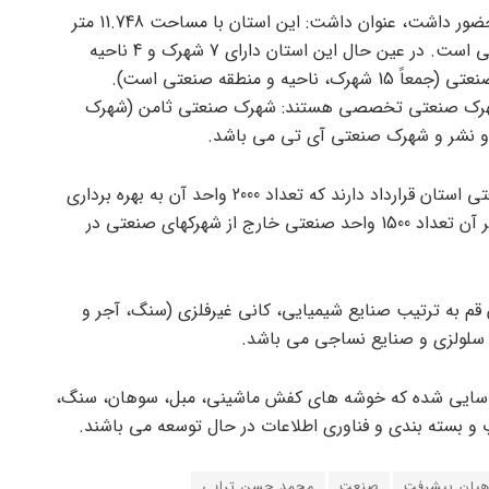
حسین آرشید مدیر استانی قم نیز که در این بازدیدها حضور داشت، عنوان داشت: این استان با مساحت 11.748 متر
مربع کوچکترین استان کشور از لحاظ مساحت جغرافیایی است. در عین حال این استان دارای 7 شهرک و 4 ناحیه
صنعتی دولتی، 2 شهرک صنعتی غیردولتی و 2 منطقه صنعتی (جمعاً 15 شهرک، ناحیه و منطقه صنعتی است).
زبور شهرک صنعتی تخصصی هستند: شهرک صنعتی ثامن (شهرک
 نشر و شهرک صنعتی آی تی می باشد.
وی گفت: همچنین 3100 واحد صنعتی در شهرکهای صنعتی استان قرارداد دارند که تعداد 2000 واحد آن به بهره برداری
رسیده و از این تعداد 1700 واحد آن فعال است. علاوه بر آن تعداد 1500 واحد صنعتی خارج از شهرکهای صنعتی در
 قم به ترتیب صنایع شیمیایی، کانی غیرفلزی (سنگ، آجر و
 سلولزی و صنایع نساجی می باشد.
 خوشه صنعتی در قم شناسایی شده که خوشه های کفش ماشینی، مبل، سوهان، سنگ،
و بسته بندی و فناوری اطلاعات در حال توسعه می باشند.
هیان پیشرفت
صنعت
محمد حسن ترابی