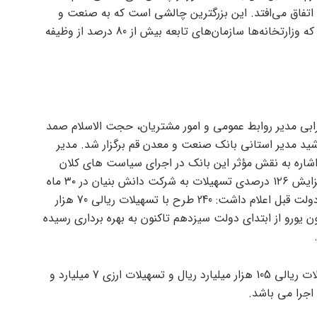
اتفاق می‌افتد. این بزرگترین چالشی است که به صنعت و
اقتصاد کشور ضربه می‌زند. این نکته را باید متذکر شوم که وزارتخانه‌ها سازمان‌های تابعه بیش از 80 درصد از وظیفه
ی مدیر روابط عمومی و امور مشتریان، حجت الاسلام صمد
د مدیر استانی بانک صنعت و معدن قم برگزار شد. مدیر
شاره به نقش مؤثر این بانک در اجرای سیاست های کلان
دولت در بخش صنعت و معدن کشور ضمن اشاره به افزایش ۱۲۶ درصدی تسهیلات به شرکت دانش بنیان در ۳۰ ماه
استقرار دولت سیزدهم و در مقایسه با مدت مشابه در دولت قبل اعلام داشت: 240 طرح با تسهیلات ریالی 70 هزار
 877 میلیون ریال و تسهیلات ارزی 2759 میلیون یورو از ابتدای دولت سیزدهم تاکنون به بهره برداری رسیده
ترابی ادامه داد: 187 طرح نیز طی همین مدت با تسهیلات ریالی 105 هزار میلیارد ریال و تسهیلات ارزی 7 میلیارد و