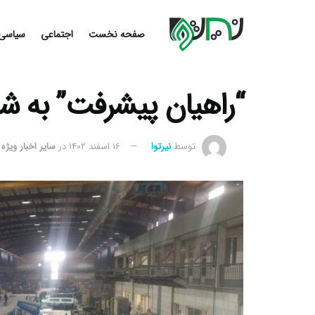
صفحه نخست
اجتماعی
سیاسی
“راهیان پیشرفت” به شه
توسط
نیرتوا
16 اسفند 1402
در
سایر اخبار ویژه