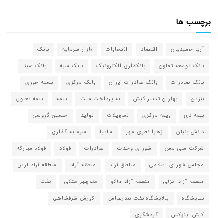
برچسب ها
آریا حمیدیان
اقتصاد
انتخابات
بازار سرمایه
بانک
بانک توسعه تعاون
بانکداری الکترونیک
بانک سپه
بانک سینا
بانک صادرات
بانک صادرات ایران
بانک مرکزی
بسته خبری
بنزین
بهاران تدبیر کیش
به پرداخت ملت
بیمه
بیمه تعاون
بیمه دی
بیمه مرکزی
تسهیلات
تولید
حسین گروسی
دانش بنیان
زهرا نظری مهر
سایپا
سرمایه گذاری
شرکت ملی مس
شورای وحدت
صادرات
فولاد
فولاد مبارکه
مجلس شورای اسلامی
مناطق آزاد
منطقه آزاد
منطقه آزاد ارس
منطقه آزاد انزلی
منطقه آزاد ماکو
منوچهر متکی
نفت
نمایشگاه
پالایشگاه نفت بندرعباس
کورش شرفشاهی
کیش اینوکس
گردشگری