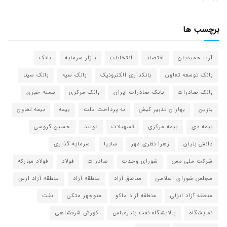
برچسب ها
آریا حمیدیان
اقتصاد
انتخابات
بازار سرمایه
بانک
بانک توسعه تعاون
بانکداری الکترونیک
بانک سپه
بانک سینا
بانک صادرات
بانک صادرات ایران
بانک مرکزی
بسته خبری
بنزین
بهاران تدبیر کیش
به پرداخت ملت
بیمه
بیمه تعاون
بیمه دی
بیمه مرکزی
تسهیلات
تولید
حسین گروسی
دانش بنیان
زهرا نظری مهر
سایپا
سرمایه گذاری
شرکت ملی مس
شورای وحدت
صادرات
فولاد
فولاد مبارکه
مجلس شورای اسلامی
مناطق آزاد
منطقه آزاد
منطقه آزاد ارس
منطقه آزاد انزلی
منطقه آزاد ماکو
منوچهر متکی
نفت
نمایشگاه
پالایشگاه نفت بندرعباس
کورش شرفشاهی