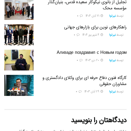
تجلیل از بانوی نیکوکار سعیده قدس، بنیان‌گذار
مؤسسه محک
توسط
نیرتوا
21 آبان 1404
0
راهکارهای نوین برای بازارهای جهانی
توسط
نیرتوا
4 شهریور 1404
0
Ализаде поздравил с Новым годом
توسط
نیرتوا
20 دی 1403
0
کارگاه فنون دفاع حرفه ای برای وکلای دادگستری و
مشاوران حقوقی
توسط
نیرتوا
29 آبان 1403
0
دیدگاهتان را بنویسید