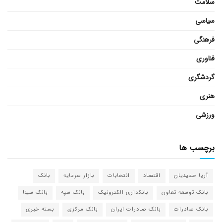
سلامت
سیاسی
فرهنگی
فناوری
گردشگری
هنری
ورزشی
برچسب ها
آریا حمیدیان
اقتصاد
انتخابات
بازار سرمایه
بانک
بانک توسعه تعاون
بانکداری الکترونیک
بانک سپه
بانک سینا
بانک صادرات
بانک صادرات ایران
بانک مرکزی
بسته خبری