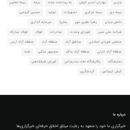
بنزین
بهاران تدبیر کیش
به پرداخت ملت
بیمه
بیمه تعاون
بیمه دی
بیمه مرکزی
تسهیلات
تولید
حسین گروسی
دانش بنیان
زهرا نظری مهر
سایپا
سرمایه گذاری
شرکت ملی مس
شورای وحدت
صادرات
فولاد
فولاد مبارکه
مجلس شورای اسلامی
مناطق آزاد
منطقه آزاد
منطقه آزاد ارس
منطقه آزاد انزلی
منطقه آزاد ماکو
منوچهر متکی
نفت
نمایشگاه
پالایشگاه نفت بندرعباس
کورش شرفشاهی
کیش اینوکس
گردشگری
درباره ما
خبرگزاری ما خود را متعهد به رعایت میثاق اخلاق حرفه‌ای خبرگزاری‌ها