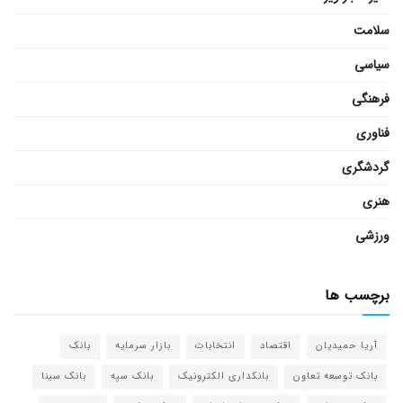
سلامت
سیاسی
فرهنگی
فناوری
گردشگری
هنری
ورزشی
برچسب ها
آریا حمیدیان
اقتصاد
انتخابات
بازار سرمایه
بانک
بانک توسعه تعاون
بانکداری الکترونیک
بانک سپه
بانک سینا