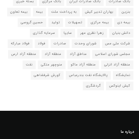
بانک صادرات
بانک صادرات ایران
بانک مرکزی
بسته خبری
بنزین
بهاران تدبیر کیش
به پرداخت ملت
بیمه
بیمه تعاون
بیمه دی
بیمه مرکزی
تسهیلات
تولید
حسین گروسی
دانش بنیان
زهرا نظری مهر
سایپا
سرمایه گذاری
شرکت ملی مس
شورای وحدت
صادرات
فولاد
فولاد مبارکه
مجلس شورای اسلامی
مناطق آزاد
منطقه آزاد
منطقه آزاد ارس
منطقه آزاد انزلی
منطقه آزاد ماکو
منوچهر متکی
نفت
نمایشگاه
پالایشگاه نفت بندرعباس
کورش شرفشاهی
کیش اینوکس
گردشگری
درباره ما