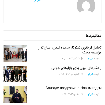
مطالب
مرتبط
تجلیل از بانوی نیکوکار سعیده قدس، بنیان‌گذار
مؤسسه محک
توسط
نیرتوا
21 آبان 1404
0
راهکارهای نوین برای بازارهای جهانی
توسط
نیرتوا
4 شهریور 1404
0
Ализаде поздравил с Новым годом
توسط
نیرتوا
20 دی 1403
0