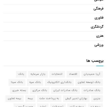
فرهنگی
فناوری
گردشگری
هنری
ورزشی
برچسب ها
آریا حمیدیان
اقتصاد
انتخابات
بازار سرمایه
بانک
بانک توسعه تعاون
بانکداری الکترونیک
بانک سپه
بانک سینا
بانک صادرات
بانک صادرات ایران
بانک مرکزی
بسته خبری
بنزین
بهاران تدبیر کیش
به پرداخت ملت
بیمه
بیمه تعاون
بیمه دی
بیمه مرکزی
تسهیلات
تولید
حسین گروسی