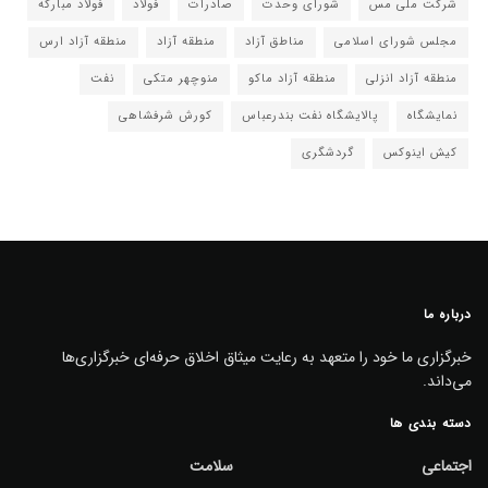
شرکت ملی مس
شورای وحدت
صادرات
فولاد
فولاد مبارکه
مجلس شورای اسلامی
مناطق آزاد
منطقه آزاد
منطقه آزاد ارس
منطقه آزاد انزلی
منطقه آزاد ماکو
منوچهر متکی
نفت
نمایشگاه
پالایشگاه نفت بندرعباس
کورش شرفشاهی
کیش اینوکس
گردشگری
درباره ما
خبرگزاری ما خود را متعهد به رعایت میثاق اخلاق حرفه‌ای خبرگزاری‌ها
می‌داند.
دسته بندی ها
اجتماعی
سلامت