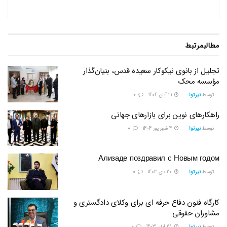
مطالب
مرتبط
تجلیل از بانوی نیکوکار سعیده قدس، بنیان‌گذار
مؤسسه محک
توسط
نیرتوا
21 آبان 1404
0
راهکارهای نوین برای بازارهای جهانی
توسط
نیرتوا
4 شهریور 1404
0
Ализаде поздравил с Новым годом
توسط
نیرتوا
20 دی 1403
0
کارگاه فنون دفاع حرفه ای برای وکلای دادگستری و
مشاوران حقوقی
توسط
نیرتوا
29 آبان 1403
0