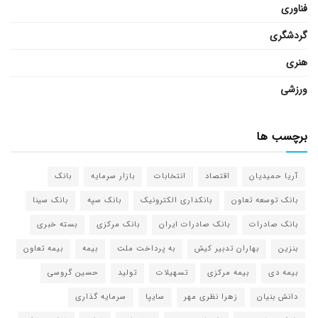
فناوری
گردشگری
هنری
ورزشی
برچسب ها
آریا حمیدیان
اقتصاد
انتخابات
بازار سرمایه
بانک
بانک توسعه تعاون
بانکداری الکترونیک
بانک سپه
بانک سینا
بانک صادرات
بانک صادرات ایران
بانک مرکزی
بسته خبری
بنزین
بهاران تدبیر کیش
به پرداخت ملت
بیمه
بیمه تعاون
بیمه دی
بیمه مرکزی
تسهیلات
تولید
حسین گروسی
دانش بنیان
زهرا نظری مهر
سایپا
سرمایه گذاری