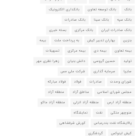
بانک
بانک توسعه تعاون
بانکداری الکترونیک
بانک سپه
بانک سینا
بانک صادرات
بانک صادرات ایران
بانک مرکزی
بسته خبری
بنزین
بهاران تدبیر کیش
به پرداخت ملت
بیمه
بیمه تعاون
بیمه دی
بیمه مرکزی
تسهیلات
تولید
حسین گروسی
دانش بنیان
زهرا نظری مهر
سایپا
سرمایه گذاری
شرکت ملی مس
شورای وحدت
صادرات
فولاد
فولاد مبارکه
مجلس شورای اسلامی
مناطق آزاد
منطقه آزاد
منطقه آزاد ارس
منطقه آزاد انزلی
منطقه آزاد ماکو
منوچهر متکی
نفت
نمایشگاه
پالایشگاه نفت بندرعباس
کورش شرفشاهی
کیش اینوکس
گردشگری