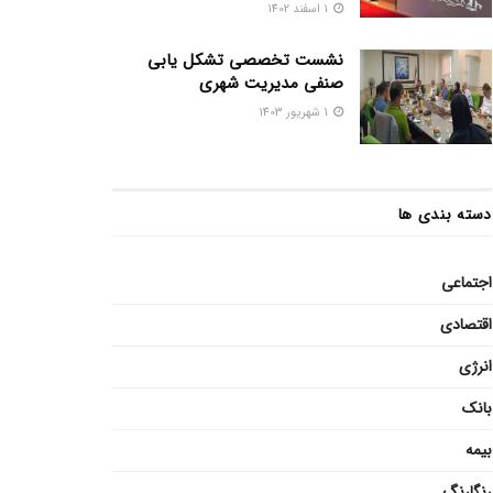
1 اسفند 1402
نشست تخصصی تشکل یابی
صنفی مدیریت شهری
1 شهریور 1403
دسته بندی ها
اجتماعی
اقتصادی
انرژی
بانک
بیمه
رنگارنگ