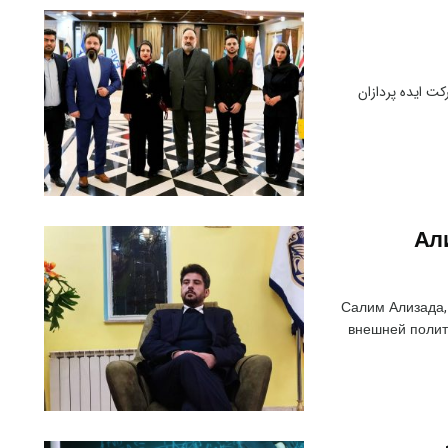
ت ایده پردازان
Ал
Салим Ализада,
внешней полит