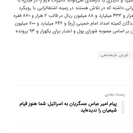
د و کارگری یا کارمندی نمی‌تواند تاثیرات لازم را در مبارزه با
رانی داشته که در تلاش هستند در زمینه اشتغالزایی با رویکرد
کارآفرینی گام بردارند. در نتیجه بانک سپه به میزان ۳ هزار و ۴۳۳ میلیارد و ۸۸ میلیون ریال در قالب ۲ هزار و ۸۷۰ فقره
پرونده تسهیلاتی قرض‌الحسنه خوداشتغالی به معرفی‌شدگان کمیته امداد امام خمینی (ره) و ۶۴۶ میلیارد و ۷۰۰ میلیون
ریال در رابطه با تسهیلات کمک ودیعه مسکن مستأجران بر اساس مصوبه شورای پول و اعتبار برای یکهزار و ۹۳ پرونده
کورش شرفشاهی
پست بعدی
پیام امیر عباس عسگریان به اسرائیل: شما هنوز قیام
شیعیان را ندیده‌اید