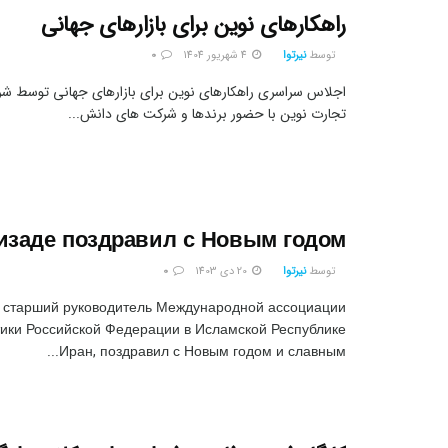
راهکارهای نوین برای بازارهای جهانی
توسط
نیرتوا
4 شهریور 1404
0
اجلاس سراسری راهکارهای نوین برای بازارهای جهانی توسط شرک
تجارت نوین با حضور برندها و شرکت های دانش...
изаде поздравил с Новым годом
توسط
نیرتوا
20 دی 1403
0
 старший руководитель Международной ассоциации
ики Российской Федерации в Исламской Республике
Иран, поздравил с Новым годом и славным...