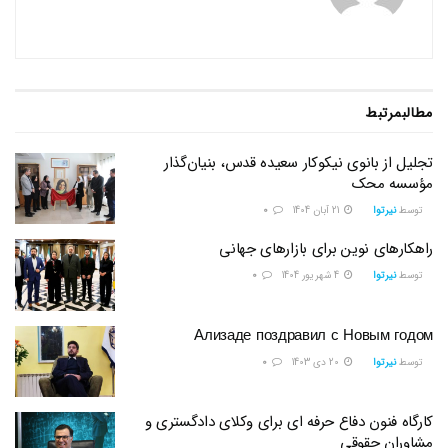
مطالب
مرتبط
تجلیل از بانوی نیکوکار سعیده قدس، بنیان‌گذار
مؤسسه محک
توسط
نیرتوا
21 آبان 1404
0
راهکارهای نوین برای بازارهای جهانی
توسط
نیرتوا
4 شهریور 1404
0
Ализаде поздравил с Новым годом
توسط
نیرتوا
20 دی 1403
0
کارگاه فنون دفاع حرفه ای برای وکلای دادگستری و
مشاوران حقوقی