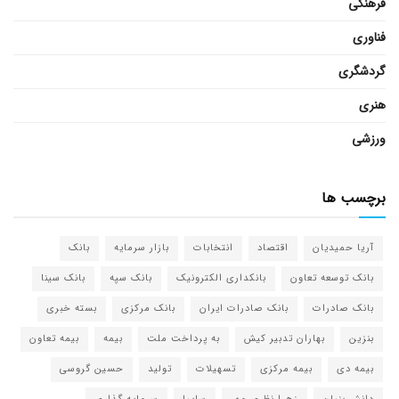
فرهنگی
فناوری
گردشگری
هنری
ورزشی
برچسب ها
آریا حمیدیان
اقتصاد
انتخابات
بازار سرمایه
بانک
بانک توسعه تعاون
بانکداری الکترونیک
بانک سپه
بانک سینا
بانک صادرات
بانک صادرات ایران
بانک مرکزی
بسته خبری
بنزین
بهاران تدبیر کیش
به پرداخت ملت
بیمه
بیمه تعاون
بیمه دی
بیمه مرکزی
تسهیلات
تولید
حسین گروسی