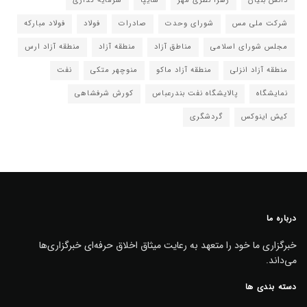
دانش بنیان
زهرا نظری مهر
سایپا
سرمایه گذاری
شرکت ملی مس
شورای وحدت
صادرات
فولاد
فولاد مبارکه
مجلس شورای اسلامی
مناطق آزاد
منطقه آزاد
منطقه آزاد ارس
منطقه آزاد انزلی
منطقه آزاد ماکو
منوچهر متکی
نفت
نمایشگاه
پالایشگاه نفت بندرعباس
کورش شرفشاهی
کیش اینوکس
گردشگری
درباره ما
خبرگزاری ما خود را متعهد به رعایت میثاق اخلاق حرفه‌ای خبرگزاری‌ها
می‌داند.
دسته بندی ها