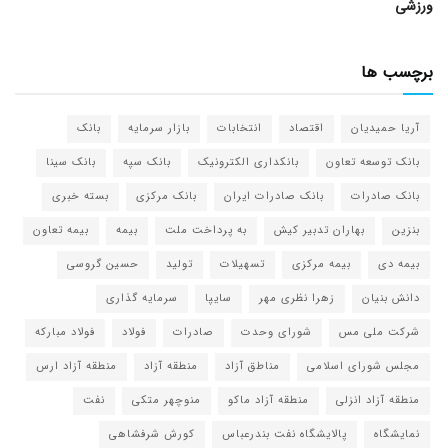
ورزشی
برچسب ها
آریا حمیدیان
اقتصاد
انتخابات
بازار سرمایه
بانک
بانک توسعه تعاون
بانکداری الکترونیک
بانک سپه
بانک سینا
بانک صادرات
بانک صادرات ایران
بانک مرکزی
بسته خبری
بنزین
بهاران تدبیر کیش
به پرداخت ملت
بیمه
بیمه تعاون
بیمه دی
بیمه مرکزی
تسهیلات
تولید
حسین گروسی
دانش بنیان
زهرا نظری مهر
سایپا
سرمایه گذاری
شرکت ملی مس
شورای وحدت
صادرات
فولاد
فولاد مبارکه
مجلس شورای اسلامی
مناطق آزاد
منطقه آزاد
منطقه آزاد ارس
منطقه آزاد انزلی
منطقه آزاد ماکو
منوچهر متکی
نفت
نمایشگاه
پالایشگاه نفت بندرعباس
کورش شرفشاهی