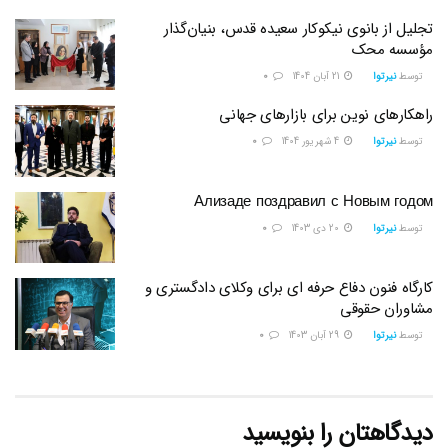
تجلیل از بانوی نیکوکار سعیده قدس، بنیان‌گذار
مؤسسه محک
توسط
نیرتوا
21 آبان 1404
0
راهکارهای نوین برای بازارهای جهانی
توسط
نیرتوا
4 شهریور 1404
0
Ализаде поздравил с Новым годом
توسط
نیرتوا
20 دی 1403
0
کارگاه فنون دفاع حرفه ای برای وکلای دادگستری و
مشاوران حقوقی
توسط
نیرتوا
29 آبان 1403
0
دیدگاهتان را بنویسید