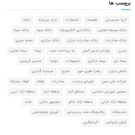
برچسب ها
آریا حمیدیان
اقتصاد
انتخابات
بازار سرمایه
بانک
بانک توسعه تعاون
بانکداری الکترونیک
بانک سپه
بانک سینا
بانک صادرات
بانک صادرات ایران
بانک مرکزی
بسته خبری
بنزین
بهاران تدبیر کیش
به پرداخت ملت
بیمه
بیمه تعاون
بیمه دی
بیمه مرکزی
تسهیلات
تولید
حسین گروسی
دانش بنیان
زهرا نظری مهر
سایپا
سرمایه گذاری
شرکت ملی مس
شورای وحدت
صادرات
فولاد
فولاد مبارکه
مجلس شورای اسلامی
مناطق آزاد
منطقه آزاد
منطقه آزاد ارس
منطقه آزاد انزلی
منطقه آزاد ماکو
منوچهر متکی
نفت
نمایشگاه
پالایشگاه نفت بندرعباس
کورش شرفشاهی
کیش اینوکس
گردشگری