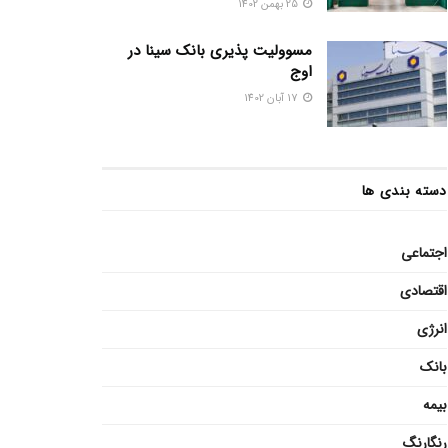
25 بهمن 1402
مسوولیت پذیری بانک سینا در
اوج
17 آبان 1402
دسته بندی ها
اجتماعی
اقتصادی
انرژی
بانک
بیمه
رنگارنگ