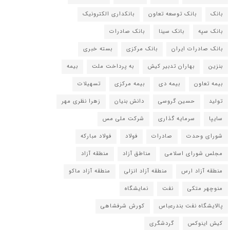
بانک
بانک توسعه تعاون
بانکداری الکترونیک
بانک سپه
بانک سینا
بانک صادرات
بانک صادرات ایران
بانک مرکزی
بسته خبری
بنزین
بهاران تدبیر کیش
به پرداخت ملت
بیمه
بیمه تعاون
بیمه دی
بیمه مرکزی
تسهیلات
تولید
حسین گروسی
دانش بنیان
زهرا نظری مهر
سایپا
سرمایه گذاری
شرکت ملی مس
شورای وحدت
صادرات
فولاد
فولاد مبارکه
مجلس شورای اسلامی
مناطق آزاد
منطقه آزاد
منطقه آزاد ارس
منطقه آزاد انزلی
منطقه آزاد ماکو
منوچهر متکی
نفت
نمایشگاه
پالایشگاه نفت بندرعباس
کورش شرفشاهی
کیش اینوکس
گردشگری