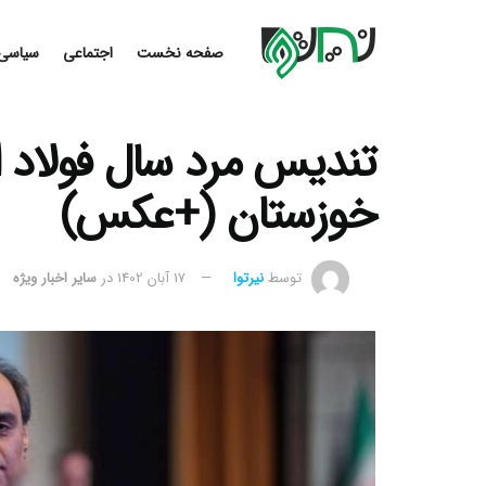
صفحه نخست
اجتماعی
سیاسی
تندیس مرد سال فولاد ای
خوزستان (+عکس)
توسط
نیرتوا
17 آبان 1402
در
سایر اخبار ویژه