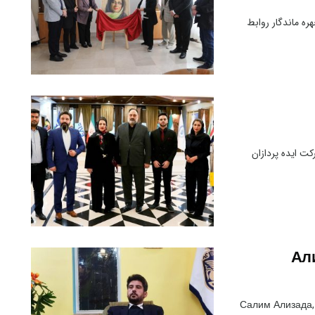
ه ماندگار روابط
ت ایده پردازان
Ал
Салим Ализада,