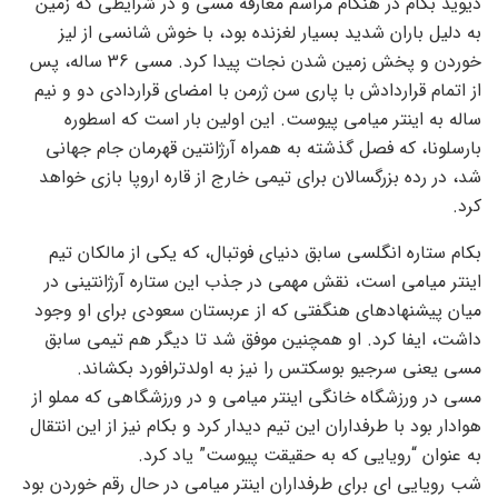
دیوید بکام در هنگام مراسم معارفه مسی و در شرایطی که زمین
به دلیل باران شدید بسیار لغزنده بود، با خوش شانسی از لیز
خوردن و پخش زمین شدن نجات پیدا کرد. مسی 36 ساله، پس
از اتمام قراردادش با پاری سن ژرمن با امضای قراردادی دو و نیم
ساله به اینتر میامی پیوست. این اولین بار است که اسطوره
بارسلونا، که فصل گذشته به همراه آرژانتین قهرمان جام جهانی
شد، در رده بزرگسالان برای تیمی خارج از قاره اروپا بازی خواهد
کرد.
بکام ستاره انگلسی سابق دنیای فوتبال، که یکی از مالکان تیم
اینتر میامی است، نقش مهمی در جذب این ستاره آرژانتینی در
میان پیشنهادهای هنگفتی که از عربستان سعودی برای او وجود
داشت، ایفا کرد. او همچنین موفق شد تا دیگر هم تیمی سابق
مسی یعنی سرجیو بوسکتس را نیز به اولدترافورد بکشاند.
مسی در ورزشگاه خانگی اینتر میامی و در ورزشگاهی که مملو از
هوادار بود با طرفداران این تیم دیدار کرد و بکام نیز از این انتقال
به عنوان “رویایی که به حقیقت پیوست” یاد کرد.
شب رویایی ای برای طرفداران اینتر میامی در حال رقم خوردن بود