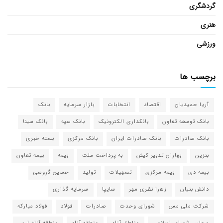
گردشگری
هنری
ورزشی
برچسب ها
آریا حمیدیان
اقتصاد
انتخابات
بازار سرمایه
بانک
بانک توسعه تعاون
بانکداری الکترونیک
بانک سپه
بانک سینا
بانک صادرات
بانک صادرات ایران
بانک مرکزی
بسته خبری
بنزین
بهاران تدبیر کیش
به پرداخت ملت
بیمه
بیمه تعاون
بیمه دی
بیمه مرکزی
تسهیلات
تولید
حسین گروسی
دانش بنیان
زهرا نظری مهر
سایپا
سرمایه گذاری
شرکت ملی مس
شورای وحدت
صادرات
فولاد
فولاد مبارکه