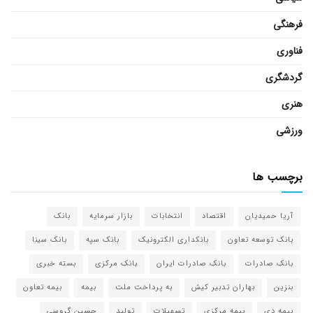
فرهنگی
فناوری
گردشگری
هنری
ورزشی
برچسب ها
آریا حمیدیان
اقتصاد
انتخابات
بازار سرمایه
بانک
بانک توسعه تعاون
بانکداری الکترونیک
بانک سپه
بانک سینا
بانک صادرات
بانک صادرات ایران
بانک مرکزی
بسته خبری
بنزین
بهاران تدبیر کیش
به پرداخت ملت
بیمه
بیمه تعاون
بیمه دی
بیمه مرکزی
تسهیلات
تولید
حسین گروسی