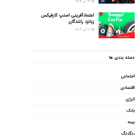
3 دی 1404
اعتمادآفرینی اسنپ کارفیکس
زبانزد رانندگان
11 تیر 1403
دسته بندی ها
اجتماعی
اقتصادی
انرژی
بانک
بیمه
رنگارنگ