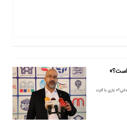
 است؟»
انی؟» بازی با کارت