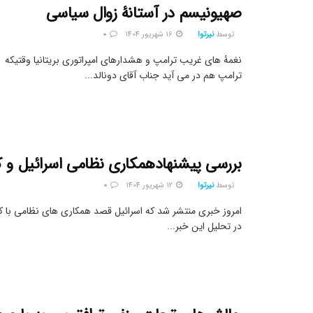
صهیونیسم در آستانۀ زوال سیاسی
توسط
نیرتوا
16 شهریور 1404
0
نغمۀ های غریب ترامپ و هشدارهای امپراتوری بریتانیا وقتیکه
ترامپ هم در می آید جناب آقای دونالد...
بررسی پیشنهادهمکاری نظامی اسرائیل و ک
توسط
نیرتوا
12 شهریور 1404
0
امروز خبری منتشر شد که اسرائیل قصد همکاری های نظامی با کره
در تحلیل این خبر...