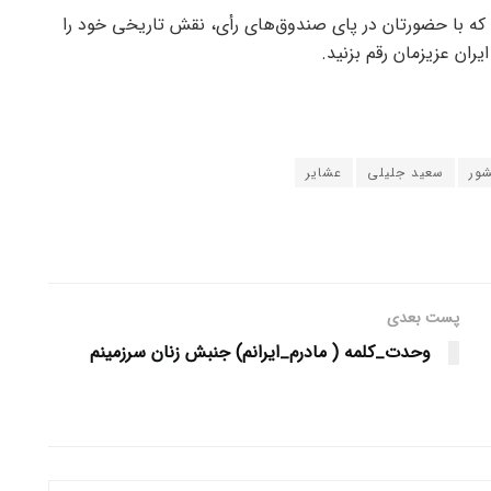
م که با حضورتان در پای صندوق‌های رأی، نقش تاریخی خود را
یران عزیزمان رقم بزنید.
شور
سعید جلیلی
عشایر
پست بعدی
وحدت_کلمه ( مادرم_ایرانم) جنبش زنان سرزمینم