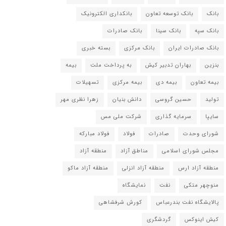
بانک
بانک توسعه تعاون
بانکداری الکترونیک
بانک سپه
بانک سینا
بانک صادرات
بانک صادرات ایران
بانک مرکزی
بسته خبری
بنزین
بهاران تدبیر کیش
به پرداخت ملت
بیمه
بیمه تعاون
بیمه دی
بیمه مرکزی
تسهیلات
تولید
حسین گروسی
دانش بنیان
زهرا نظری مهر
سایپا
سرمایه گذاری
شرکت ملی مس
شورای وحدت
صادرات
فولاد
فولاد مبارکه
مجلس شورای اسلامی
مناطق آزاد
منطقه آزاد
منطقه آزاد ارس
منطقه آزاد انزلی
منطقه آزاد ماکو
منوچهر متکی
نفت
نمایشگاه
پالایشگاه نفت بندرعباس
کورش شرفشاهی
کیش اینوکس
گردشگری