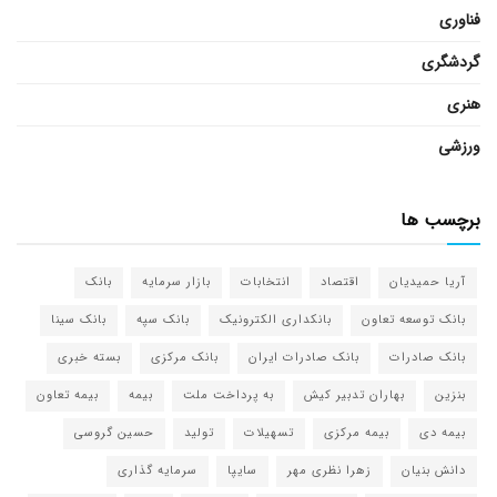
فناوری
گردشگری
هنری
ورزشی
برچسب ها
آریا حمیدیان
اقتصاد
انتخابات
بازار سرمایه
بانک
بانک توسعه تعاون
بانکداری الکترونیک
بانک سپه
بانک سینا
بانک صادرات
بانک صادرات ایران
بانک مرکزی
بسته خبری
بنزین
بهاران تدبیر کیش
به پرداخت ملت
بیمه
بیمه تعاون
بیمه دی
بیمه مرکزی
تسهیلات
تولید
حسین گروسی
دانش بنیان
زهرا نظری مهر
سایپا
سرمایه گذاری