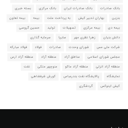
بانک صادرات
بانک صادرات ایران
بانک مرکزی
بسته خبری
بنزین
بهاران تدبیر کیش
به پرداخت ملت
بیمه
بیمه تعاون
بیمه دی
بیمه مرکزی
تسهیلات
تولید
حسین گروسی
دانش بنیان
زهرا نظری مهر
سایپا
سرمایه گذاری
شرکت ملی مس
شورای وحدت
صادرات
فولاد
فولاد مبارکه
مجلس شورای اسلامی
مناطق آزاد
منطقه آزاد
منطقه آزاد ارس
منطقه آزاد انزلی
منطقه آزاد ماکو
منوچهر متکی
نفت
نمایشگاه
پالایشگاه نفت بندرعباس
کورش شرفشاهی
کیش اینوکس
گردشگری