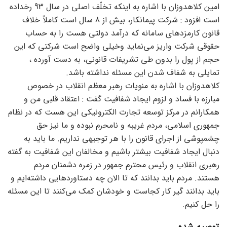
امین کلاهدوزان با اشاره به اینکه تخلّف اصلی در سال 93 رخداده
است افزود : شرکت پیمانکار، بیش از 8 سال است کاملاً خلاف
قانون کارمزدهای سامانه که درآمد دولتی هست را به حساب
حقوقی شرکت واریز می‌نماید وخیلی واضح است شرکتی که این
حجم از پول را بدون طی تشریفات قانونی، به دست آورده ،
تمایلی به شفاف شدن این مسئله نداشته باشد.
کلاهدوزان با اشاره به منویات رهبر معظم انقلاب در خصوص
مبارزه با فساد و لزوم ایجاد شفافیت گفت : اعتقاد قلبی من و
همکارانم در مرکز توسعه تجارت الکترونیکی این هست که در نظام
جمهوری اسلامی، مردم غریبه و نامحرم نبوده و ما نیز حق
چشمپوشی از اجرای قانون را با هر توجیهی نداریم. ما باید به
دنبال ایجاد شفافیت بیشتر باشیم و مخالفان این شفافیت به گفته
رهبری انقلاب و رئیس محترم جمهور در زمره دشمنان مردم
هستند. مردم باید بدانند که تا الان چه دستاوردهایی داشته‌ایم و
باید بدانند گیر کار کجاست و خودشان کمک می‌کنند تا این مسئله
را حل کنیم.
توصیه شده