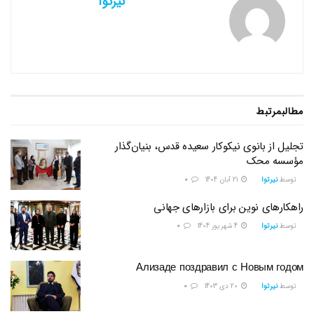
نیرتوا
مطالب
مرتبط
تجلیل از بانوی نیکوکار سعیده قدس، بنیان‌گذار
مؤسسه محک
توسط
نیرتوا
21 آبان 1404
0
راهکارهای نوین برای بازارهای جهانی
توسط
نیرتوا
4 شهریور 1404
0
Ализаде поздравил с Новым годом
توسط
نیرتوا
20 دی 1403
0