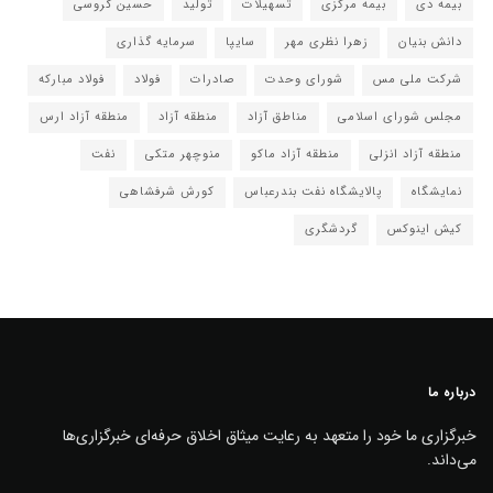
بیمه دی
بیمه مرکزی
تسهیلات
تولید
حسین گروسی
دانش بنیان
زهرا نظری مهر
سایپا
سرمایه گذاری
شرکت ملی مس
شورای وحدت
صادرات
فولاد
فولاد مبارکه
مجلس شورای اسلامی
مناطق آزاد
منطقه آزاد
منطقه آزاد ارس
منطقه آزاد انزلی
منطقه آزاد ماکو
منوچهر متکی
نفت
نمایشگاه
پالایشگاه نفت بندرعباس
کورش شرفشاهی
کیش اینوکس
گردشگری
درباره ما
خبرگزاری ما خود را متعهد به رعایت میثاق اخلاق حرفه‌ای خبرگزاری‌ها
می‌داند.