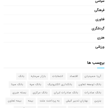
سیاسی
فرهنگی
فناوری
گردشگری
هنری
ورزشی
برچسب ها
آریا حمیدیان
اقتصاد
انتخابات
بازار سرمایه
بانک
بانک توسعه تعاون
بانکداری الکترونیک
بانک سپه
بانک سینا
بانک صادرات
بانک صادرات ایران
بانک مرکزی
بسته خبری
بنزین
بهاران تدبیر کیش
به پرداخت ملت
بیمه
بیمه تعاون