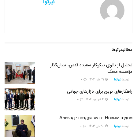
نیرتوا
مطالب
مرتبط
تجلیل از بانوی نیکوکار سعیده قدس، بنیان‌گذار
مؤسسه محک
توسط
نیرتوا
21 آبان 1404
0
راهکارهای نوین برای بازارهای جهانی
توسط
نیرتوا
4 شهریور 1404
0
Ализаде поздравил с Новым годом
توسط
نیرتوا
20 دی 1403
0