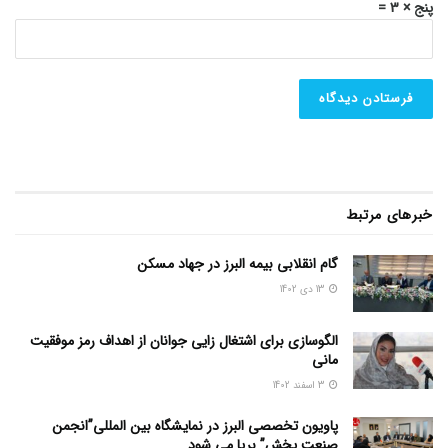
پنج × 3 =
خبرهای مرتبط
گام انقلابی بیمه البرز در جهاد مسکن
13 دی 1402
الگوسازی برای اشتغال زایی جوانان از اهداف رمز موفقیت
مانی
3 اسفند 1402
پاویون تخصصی البرز در نمایشگاه بین المللی”انجمن
صنعت پخش” برپا می شود