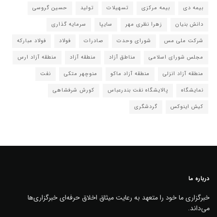
بیمه دی
بیمه مرکزی
تسهیلات
تولید
حسین گروسی
دانش بنیان
زهرا نظری مهر
سایپا
سرمایه گذاری
شرکت ملی مس
شورای وحدت
صادرات
فولاد
فولاد مبارکه
مجلس شورای اسلامی
مناطق آزاد
منطقه آزاد
منطقه آزاد ارس
منطقه آزاد انزلی
منطقه آزاد ماکو
منوچهر متکی
نفت
نمایشگاه
پالایشگاه نفت بندرعباس
کورش شرفشاهی
کیش اینوکس
گردشگری
درباره ما
خبرگزاری ما خود را متعهد به رعایت میثاق اخلاق حرفه‌ای خبرگزاری‌ها
می‌داند.