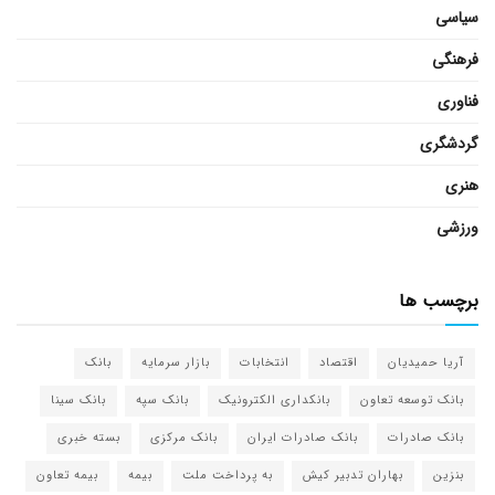
سیاسی
فرهنگی
فناوری
گردشگری
هنری
ورزشی
برچسب ها
آریا حمیدیان
اقتصاد
انتخابات
بازار سرمایه
بانک
بانک توسعه تعاون
بانکداری الکترونیک
بانک سپه
بانک سینا
بانک صادرات
بانک صادرات ایران
بانک مرکزی
بسته خبری
بنزین
بهاران تدبیر کیش
به پرداخت ملت
بیمه
بیمه تعاون