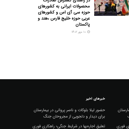
در راستای گسترش صادرات
محصولات ایرانی به کشورهای
حوزه سی آی اس و کشورهای
عربی حوزه خلیج فارس ،هند و
پاکستان
10 مهر 1402
خبرهای اخیر
ارستان
حضور لیلا بلوکات و ناصر پروانی در بیمارستان
برای دیدار و دلجویی از مجروحان جنگ
ری فوری
تعلیق اجاره‌بها در شرایط جنگی؛ راهکاری فوری