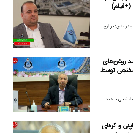
(+فیلم)
بندرعباس: در اوج
ید روغن‌های
ک اسفنجی توسط
ک اسفنجی با همت
ی و کره‌ای