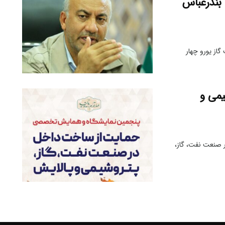
بندرعباس
باس با اعلام تولید بنزین یورو 5 و نفت گاز یورو چهار
می و
صنعت نفت، گاز،