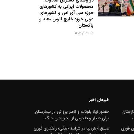
در راستای گسترش صادرات
محصولات ایرانی به کشورهای
حوزه سی آی اس و کشورهای
عربی حوزه خلیج فارس ،هند و
پاکستان
16 آذر 1402
خبرهای اخیر
ارستان
حضور لیلا بلوکات و ناصر پروانی در بیمارستان
برای دیدار و دلجویی از مجروحان جنگ
ری فوری
تعلیق اجاره‌بها در شرایط جنگی؛ راهکاری فوری