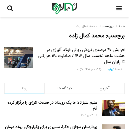
خانه
برچسب
محمد کمال زاده
برچسب:
محمد کمال زاده
افزایش 40 درصدی فروش ریالی فولاد آلیاژی در
هشت ماهه نخست سال 1402 / صادارت 120 هزارتنی
تا پایان سال
توسط
نیرتوا
3 دی 1402
0
آخرین
دیدگاه ها
روند
سلیم علیزاده: ما یک رویداد در صنعت انرژی را برگزار کرده
ایم.
3 دی 1402
بیمارستان مجازی هگزا، مسیری برای یکپارچگی روند درمان