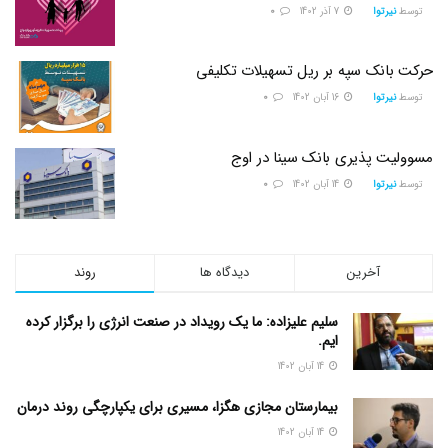
توسط
نیرتوا
7 آذر 1402
0
حرکت بانک سپه بر ریل تسهیلات تکلیفی
توسط
نیرتوا
16 آبان 1402
0
مسوولیت پذیری بانک سینا در اوج
توسط
نیرتوا
14 آبان 1402
0
آخرین
دیدگاه ها
روند
سلیم علیزاده: ما یک رویداد در صنعت انرژی را برگزار کرده
ایم.
14 آبان 1402
بیمارستان مجازی هگزا، مسیری برای یکپارچگی روند درمان
14 آبان 1402