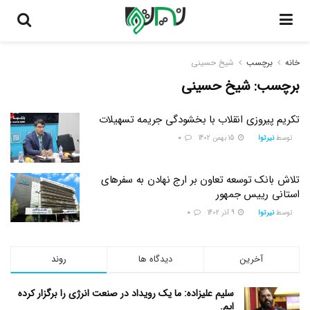
خانه
برچسب
شیخ حسینی
برچسب:
شیخ حسینی
تکریم پیروزی انقلاب با بخشودگی جریمه تسهیلات
توسط
نیرتوا
15 بهمن 1402
0
تلاش بانک توسعه تعاون بر ارج نهادن به سفر‌های
استانی رییس جمهور
توسط
نیرتوا
9 آذر 1402
0
آخرین
دیدگاه ها
روند
سلیم علیزاده: ما یک رویداد در صنعت انرژی را برگزار کرده
ایم.