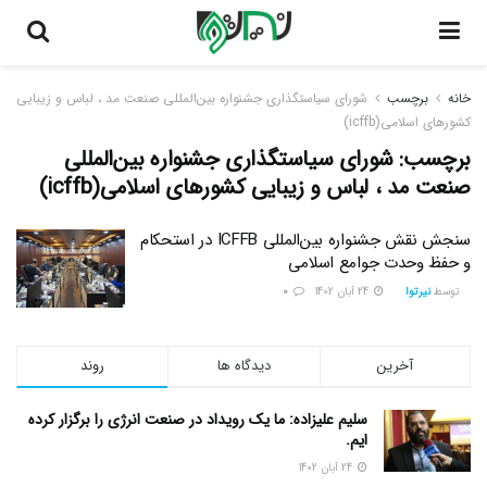
خانه
برچسب
شورای سیاستگذاری جشنواره بین‌المللی صنعت مد ، لباس و زیبایی
کشورهای اسلامی(icffb)
برچسب:
شورای سیاستگذاری جشنواره بین‌المللی
صنعت مد ، لباس و زیبایی کشورهای اسلامی(icffb)
سنجش نقش جشنواره بین‌المللی ICFFB در استحکام
و حفظ وحدت جوامع اسلامی
توسط
نیرتوا
24 آبان 1402
0
آخرین
دیدگاه ها
روند
سلیم علیزاده: ما یک رویداد در صنعت انرژی را برگزار کرده
ایم.
24 آبان 1402