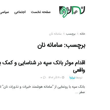
صفحه نخست
اجتماعی
سیاسی
خانه
برچسب
سامانه نان
برچسب:
سامانه نان
اقدام موثر بانک سپه در شناسایی و کمک به
واقعی
توسط
نیرتوا
30 آذر 1402
0
بانک سپه با رونمایی از "سامانه هوشمند خیرات و نذورات نان" ام
صفر ...