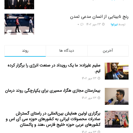
رنج نابینایی از انسان مدعی تمدن
توسط
نیرتوا
23 مهر 1402
0
آخرین
دیدگاه ها
روند
سلیم علیزاده: ما یک رویداد در صنعت انرژی را برگزار کرده
ایم.
23 مهر 1402
بیمارستان مجازی هگزا، مسیری برای یکپارچگی روند درمان
23 مهر 1402
برگزاری اولین همایش بین‌المللی در راستای گسترش
صادرات محصولات ایرانی به کشورهای حوزه سی آی اس و
کشورهای عربی حوزه خلیج فارس ،هند و پاکستان
23 مهر 1402