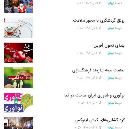
توسط
نیرتوا
11 دی 1402
0
رونق گردشگری با محور سلامت
توسط
نیرتوا
6 دی 1402
0
یلدای تحول آفرین
توسط
نیرتوا
2 دی 1402
0
صنعت بیمه نیازمند فرهنگسازی
توسط
نیرتوا
14 آذر 1402
0
نوآوری و فناوری ایران ساخت در کما
توسط
نیرتوا
7 آذر 1402
0
گره گشایی‌های کیش اینوکس
توسط
نیرتوا
22 آبان 1402
0