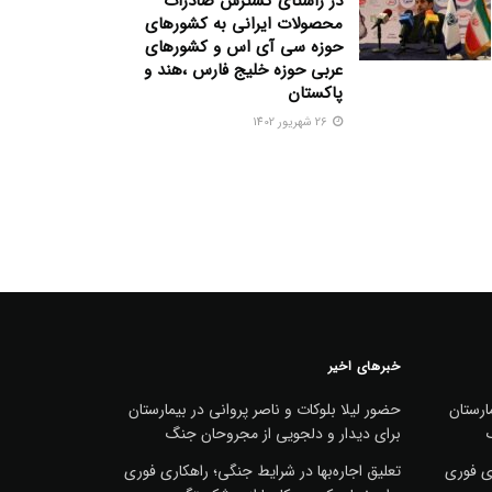
در راستای گسترش صادرات
محصولات ایرانی به کشورهای
حوزه سی آی اس و کشورهای
عربی حوزه خلیج فارس ،هند و
پاکستان
26 شهریور 1402
خبرهای اخیر
ارستان
حضور لیلا بلوکات و ناصر پروانی در بیمارستان
برای دیدار و دلجویی از مجروحان جنگ
ری فوری
تعلیق اجاره‌بها در شرایط جنگی؛ راهکاری فوری