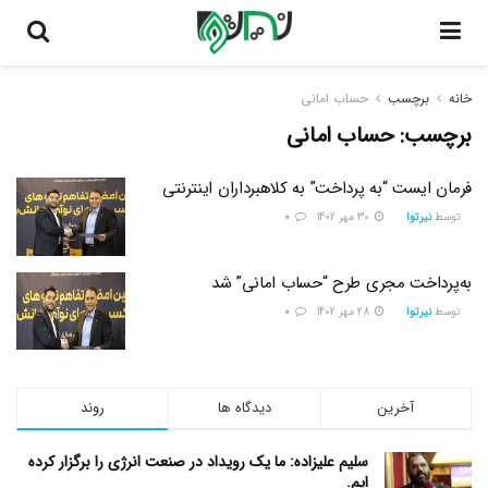
خانه
برچسب
حساب امانی
برچسب:
حساب امانی
فرمان ایست “به پرداخت” به کلاهبرداران اینترنتی
توسط
نیرتوا
30 مهر 1402
0
به‌پرداخت مجری طرح “حساب امانی” شد
توسط
نیرتوا
28 مهر 1402
0
آخرین
دیدگاه ها
روند
سلیم علیزاده: ما یک رویداد در صنعت انرژی را برگزار کرده
ایم.